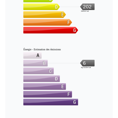
202
kWh/m².an
Énergie - Estimation des émissions
6
kg CO2/m².an